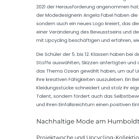
2021 der Herausforderung angenommen hat, e
der Modedesignerin
Angela Fabel
haben die 
sondern auch ein neues Logo kreiert, das d
einer
Veränderung des Bewusstseins
und der
mit
Upcycling
beschäftigen und erfahren, wi
Die Schüler der
5. bis 12. Klassen
haben bei der
Stoffe auswählten, Skizzen anfertigten und d
das Thema
Ozean
gewählt haben, um auf U
ihre kreativen Fähigkeiten auszuleben. Ein Bei
Kleidungsstücke schneidert und stolz ihr eigen
Talent, sondern fördert auch das
Selbstbew
und ihren Einfallsreichtum einen positiven E
Nachhaltige Mode am Humbold
Projektwoche und Upcycling-Kollekti