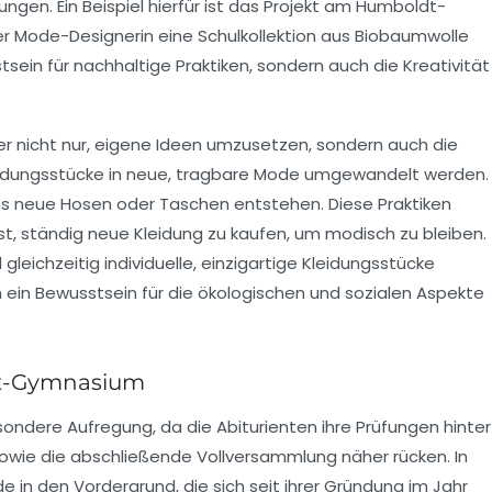
gen. Ein Beispiel hierfür ist das Projekt am Humboldt-
r Mode-Designerin eine
Schulkollektion
aus
Biobaumwolle
tsein für nachhaltige Praktiken, sondern auch die
Kreativität
er nicht nur, eigene Ideen umzusetzen, sondern auch die
leidungsstücke in neue, tragbare Mode umgewandelt werden.
s neue Hosen oder Taschen entstehen. Diese Praktiken
st, ständig neue Kleidung zu kaufen, um modisch zu bleiben.
leichzeitig individuelle,
einzigartige Kleidungsstücke
um ein Bewusstsein für die
ökologischen
und
sozialen
Aspekte
t-Gymnasium
sondere Aufregung
, da die Abiturienten ihre Prüfungen hinter
owie die abschließende
Vollversammlung
näher rücken. In
de
in den Vordergrund, die sich seit ihrer Gründung im Jahr