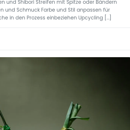
en und Shibori Streifen mit Spitze oder Bändern
en und Schmuck Farbe und Stil anpassen für
iche in den Prozess einbeziehen Upcycling […]