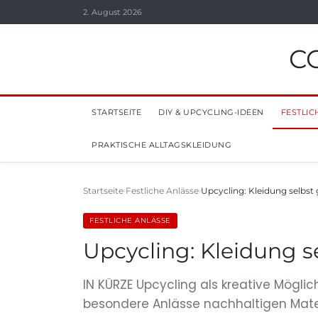
2. August 2026
C
STARTSEITE
DIY & UPCYCLING-IDEEN
FESTLIC
PRAKTISCHE ALLTAGSKLEIDUNG
Startseite
Festliche Anlässe
Upcycling: Kleidung selbst 
FESTLICHE ANLÄSSE
Upcycling: Kleidung se
IN KÜRZE Upcycling als kreative Möglic
besondere Anlässe nachhaltigen Mater