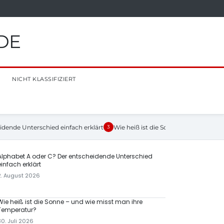
DE
NICHT KLASSIFIZIERT
idende Unterschied einfach erklärt
Wie heiß ist die Sonne – und wie mi
3
Alphabet A oder C? Der entscheidende Unterschied
einfach erklärt
2. August 2026
Wie heiß ist die Sonne – und wie misst man ihre
Temperatur?
30. Juli 2026