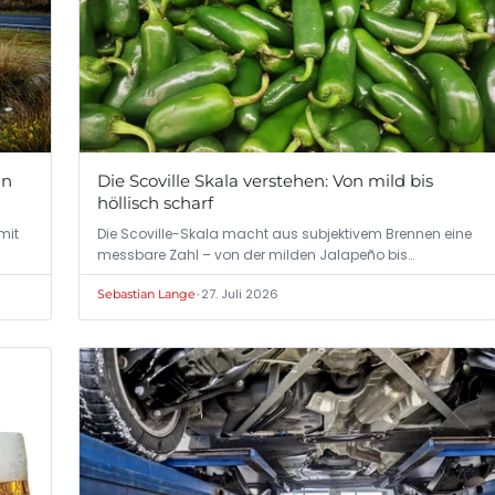
an
Die Scoville Skala verstehen: Von mild bis
höllisch scharf
mit
Die Scoville-Skala macht aus subjektivem Brennen eine
messbare Zahl – von der milden Jalapeño bis…
•
27. Juli 2026
Sebastian Lange