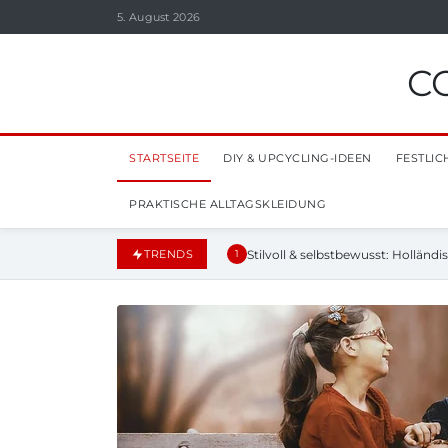
5. August 2026
C
STARTSEITE
DIY & UPCYCLING-IDEEN
FESTLIC
PRAKTISCHE ALLTAGSKLEIDUNG
Stilvoll & selbstbewusst: Hollän
TRENDS
1