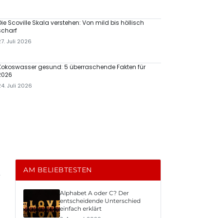
Die Scoville Skala verstehen: Von mild bis höllisch
scharf
27. Juli 2026
Kokoswasser gesund: 5 überraschende Fakten für
2026
24. Juli 2026
licke
AM BELIEBTESTEN
Alphabet A oder C? Der
entscheidende Unterschied
einfach erklärt