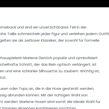
eback und sind ein unverzichtbares Teil in der
ohe Taille
schmeicheln jeder Figur und verleihen jedem Outfi
gelten sie als
zeitloser Klassiker
, der sowohl für formelle
chauspielerin
Marlene Dietrich
populär und symbolisiert
chelhafte Schnitt, der das Bein optisch verlängert, ist
ren und eine
schlanke Silhouette
zu zaubern. Wichtig ist,
tzt.
lusen
oder
Tops
an, die in die Hose gesteckt werden,
ssig abrunden können. Mit der richtigen Wahl von
nt werden. Marlene Hosen sind somit die ideale Wahl für
it lässigen Akzenten kombinieren möchten.