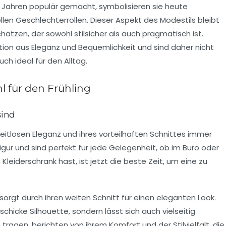
 Jahren populär gemacht, symbolisieren sie heute
llen Geschlechterrollen. Dieser Aspekt des Modestils bleibt
schätzen, der sowohl
stilsicher
als auch
pragmatisch
ist.
ion aus Eleganz und Bequemlichkeit und sind daher nicht
ch ideal für den Alltag.
l für den Frühling
sind
eitlosen Eleganz
und ihres
vorteilhaften Schnittes
immer
Figur und sind perfekt für jede Gelegenheit, ob im Büro oder
 Kleiderschrank hast, ist jetzt die beste Zeit, um eine zu
sorgt durch ihren
weiten Schnitt
für einen
eleganten Look
.
schicke Silhouette, sondern lässt sich auch vielseitig
n tragen, berichten von ihrem
Komfort
und der
Stilvielfalt
, die