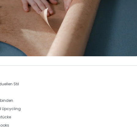
uellen Stil
rbinden
d Upcycling
stücke
Looks