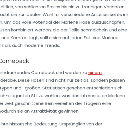
ltlich, von schlichten Basics bis hin zu trendigen Varianten
macht sie zur idealen Wahl für verschiedene Anlässe, sei es i
n. Um das volle Potential der Marlene Hose auszuschöpfen,
lusen kombiniert werden, die der Taille schmeicheln und eine
 und Komfort legt, sollte sich auf jeden Fall eine Marlene
nz
als auch
moderne Trends
.
 Comeback
 beeindruckendes Comeback und werden zu
einem
derobe. Diese Hosen sind nicht nur zeitlos, sondern passen
rtypen
und -größen. Statistisch gesehen entschieden sich
isch-eleganten Stil zu wählen, was das Interesse an Marlene
er
weit geschnittene Bein
verleihen der Trägerin eine
wodurch sie an Attraktivität gewinnen.
t ihre historische Bedeutung. Ursprünglich von der