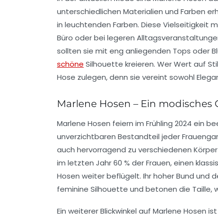
unterschiedlichen Materialien und Farben erhä
in leuchtenden Farben. Diese Vielseitigkeit 
Büro
oder bei legeren Alltagsveranstaltunge
sollten sie mit eng anliegenden Tops oder B
schöne
Silhouette kreieren. Wer Wert auf Stil
Hose zulegen, denn sie vereint sowohl
Elega
Marlene Hosen – Ein modisches
Marlene Hosen
feiern im Frühling 2024 ein
unverzichtbaren Bestandteil jeder
Frauen
gar
auch hervorragend zu verschiedenen
Körpe
im letzten Jahr 60 % der Frauen, einen klass
Hosen weiter beflügelt. Ihr
hoher Bund
und d
feminine Silhouette und betonen die Taille, 
Ein weiterer Blickwinkel auf Marlene Hosen is