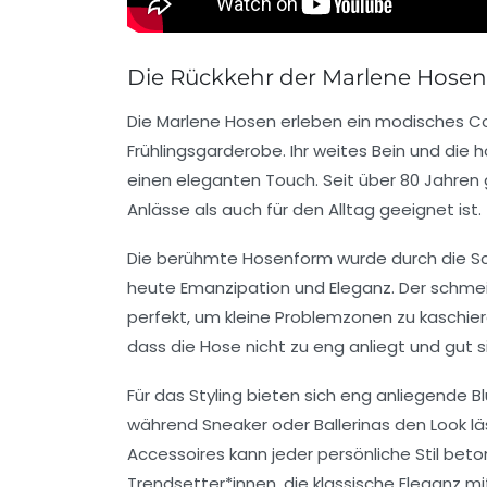
Die Rückkehr der Marlene Hosen
Die
Marlene Hosen
erleben ein modisches Com
Frühlingsgarderobe
. Ihr
weites Bein
und die
h
einen eleganten Touch. Seit über 80 Jahren 
Anlässe als auch für den Alltag geeignet ist.
Die berühmte
Hosenform
wurde durch die S
heute
Emanzipation
und
Eleganz
. Der schmei
perfekt, um kleine Problemzonen zu kaschie
dass die Hose nicht zu eng anliegt und gut si
Für das Styling bieten sich
eng anliegende B
während
Sneaker
oder
Ballerinas
den Look lä
Accessoires
kann jeder persönliche Stil beto
Trendsetter*innen, die klassische Eleganz m