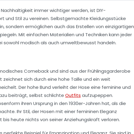
d
Nachhaltigkeit
immer wichtiger werden, ist DIY-
rt
und
Stil
zu vereinen. Selbstgemachte Kleidungsstücke
in, sondern ermöglichen auch das Erstellen von einzigartigen
spiegeln. Mit einfachen Materialien und Techniken kann jeder
ei sowohl modisch als auch umweltbewusst handeln.
n modisches Comeback und sind aus der
Frühlingsgarderobe
 zeichnet sich durch eine hohe Taille und ein weit
meichelt. Der hohe Bund verleiht der Hose eine feminine und
zu beiträgt, selbst schlichte
Outfits
aufzupeppen.
enform ihren Ursprung in den 1930er-Jahren hat, als die
achte. Ihr Stil, der Hosen mit einer femininen Eleganz
 bis heute nichts von seiner Anziehungskraft verloren.
 perfekte Beispiel für
Emanzipation
und
Eleganz
. Sie sind in