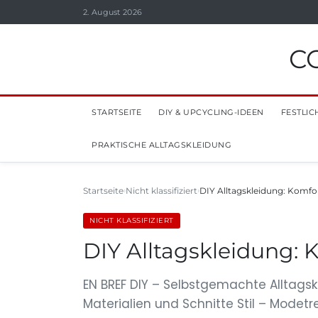
2. August 2026
C
STARTSEITE
DIY & UPCYCLING-IDEEN
FESTLIC
PRAKTISCHE ALLTAGSKLEIDUNG
Startseite
Nicht klassifiziert
DIY Alltagskleidung: Komfor
NICHT KLASSIFIZIERT
DIY Alltagskleidung: K
EN BREF DIY – Selbstgemachte Alltagsk
Materialien und Schnitte Stil – Modet