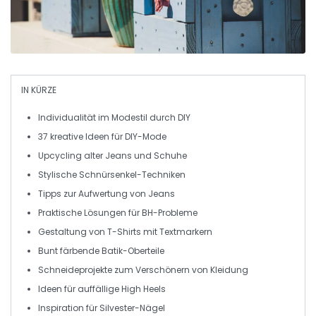
IN KÜRZE
Individualität
im Modestil durch DIY
37 kreative Ideen für
DIY-Mode
Upcycling
alter Jeans und Schuhe
Stylische
Schnürsenkel-Techniken
Tipps zur
Aufwertung von Jeans
Praktische Lösungen für
BH-Probleme
Gestaltung von
T-Shirts
mit Textmarkern
Bunt färbende
Batik-Oberteile
Schneideprojekte zum
Verschönern von Kleidung
Ideen für auffällige
High Heels
Inspiration für
Silvester-Nägel