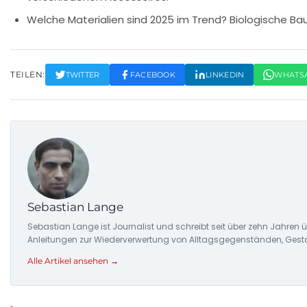
Welche Materialien sind 2025 im Trend?
Biologische Ba
TEILEN:
TWITTER
FACEBOOK
LINKEDIN
WHATS
Sebastian Lange
Sebastian Lange ist Journalist und schreibt seit über zehn Jahren
Anleitungen zur Wiederverwertung von Alltagsgegenständen, Gesta
Alle Artikel ansehen →