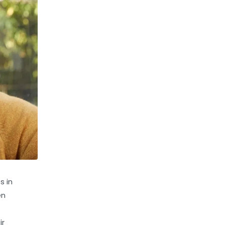
s in
en
ir