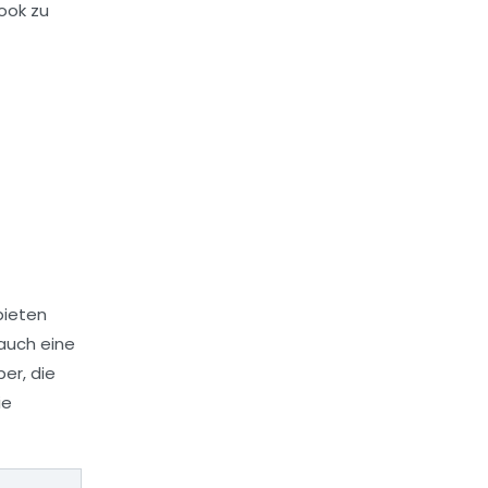
Look zu
bieten
 auch eine
er, die
ie