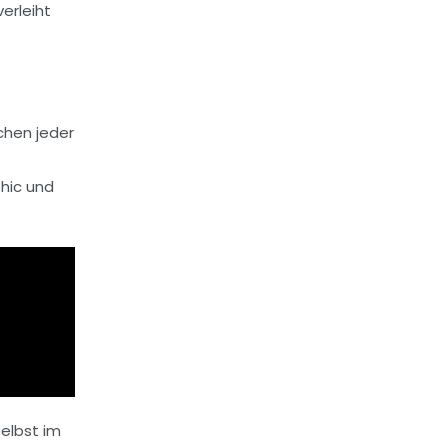
erleiht
chen jeder
Chic und
elbst im