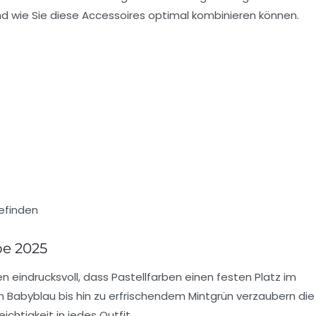
nd wie Sie diese Accessoires optimal kombinieren können.
efinden
be 2025
n eindrucksvoll, dass
Pastellfarben
einen festen Platz im
n Babyblau bis hin zu erfrischendem Mintgrün verzaubern di
ichtigkeit in jedes Outfit.