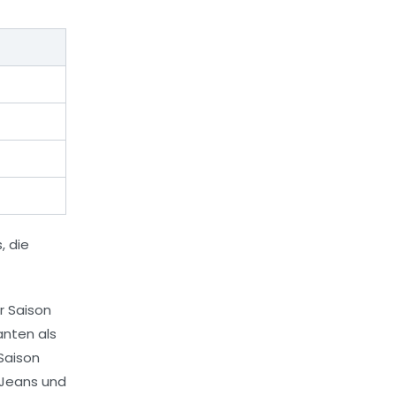
r Saison
anten als
 Saison
 Jeans und