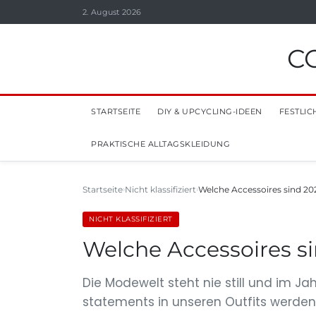
2. August 2026
C
STARTSEITE
DIY & UPCYCLING-IDEEN
FESTLIC
PRAKTISCHE ALLTAGSKLEIDUNG
Startseite
Nicht klassifiziert
Welche Accessoires sind 20
NICHT KLASSIFIZIERT
Welche Accessoires s
Die Modewelt steht nie still und im J
statements in unseren Outfits werden.