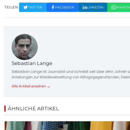
TEILEN:
TWITTER
FACEBOOK
LINKEDIN
WHATS
Sebastian Lange
Sebastian Lange ist Journalist und schreibt seit über zehn Jahren
Anleitungen zur Wiederverwertung von Alltagsgegenständen, Gesta
Alle Artikel ansehen →
ÄHNLICHE ARTIKEL