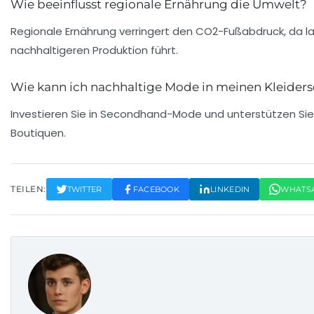
Wie beeinflusst regionale Ernährung die Umwelt?
Regionale Ernährung verringert den CO2-Fußabdruck, da l
nachhaltigeren Produktion führt.
Wie kann ich nachhaltige Mode in meinen Kleiders
Investieren Sie in Secondhand-Mode und unterstützen Sie 
Boutiquen.
TEILEN:
TWITTER
FACEBOOK
LINKEDIN
WHATS