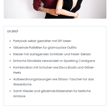
EN BREF
Partylook
selbst gestalten mit
DIY Ideen
Glitzernde
Pailletten
für glamouröse Outfits
Kleider
mit aufregenden
Schlitzen
und
Feder-Details
Einfache
Strickteile
verwandeln in
Sparkling Cardigans
Kombination mit
Schuhen
wie
Disco Boots
und
Glitzer-
Heels
Aufbewahrungslösungen wie
Strass-Taschen
für das
Wesentliche
Samt
-Kleider und
glitzernde Materialien
für festliche
Anlässe