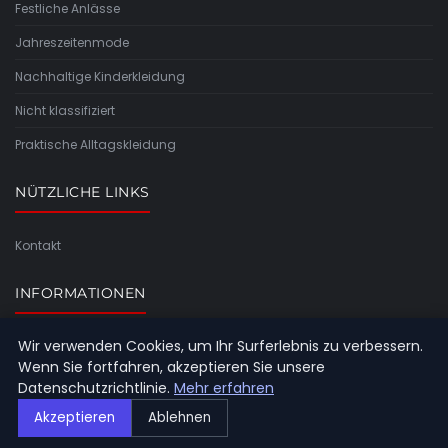
Festliche Anlässe
Jahreszeitenmode
Nachhaltige Kinderkleidung
Nicht klassifiziert
Praktische Alltagskleidung
NÜTZLICHE LINKS
Kontakt
INFORMATIONEN
Wir verwenden Cookies, um Ihr Surferlebnis zu verbessern.
Seitenübersicht
Wenn Sie fortfahren, akzeptieren Sie unsere
Datenschutzrichtlinie.
Mehr erfahren
Akzeptieren
Ablehnen
© 2026 Confetti-kindermoden.de. Alle Rechte vorbehalten.