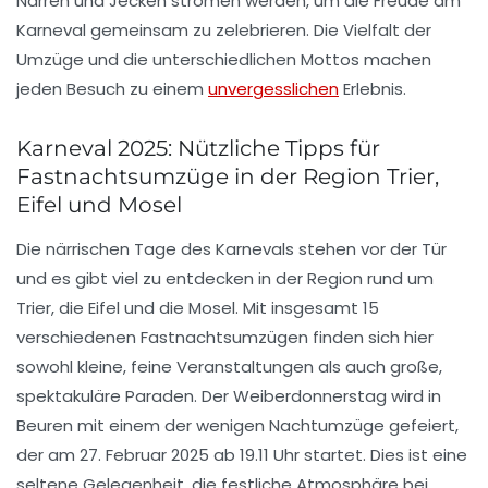
Narren und Jecken strömen werden, um die Freude am
Karneval gemeinsam zu zelebrieren. Die Vielfalt der
Umzüge und die unterschiedlichen Mottos machen
jeden Besuch zu einem
unvergesslichen
Erlebnis.
Karneval 2025: Nützliche Tipps für
Fastnachtsumzüge in der Region Trier,
Eifel und Mosel
Die närrischen Tage des
Karnevals
stehen vor der Tür
und es gibt viel zu entdecken in der Region rund um
Trier
, die
Eifel
und die
Mosel
. Mit insgesamt 15
verschiedenen
Fastnachtsumzügen
finden sich hier
sowohl kleine, feine Veranstaltungen als auch große,
spektakuläre Paraden. Der
Weiberdonnerstag
wird in
Beuren mit einem der wenigen Nachtumzüge gefeiert,
der am 27. Februar 2025 ab 19.11 Uhr startet. Dies ist eine
seltene Gelegenheit, die festliche Atmosphäre bei