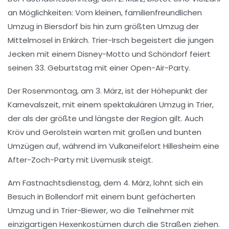
an Möglichkeiten: Vom kleinen, familienfreundlichen
Umzug in
Biersdorf
bis hin zum größten Umzug der
Mittelmosel
in
Enkirch
.
Trier-Irsch
begeistert die jungen
Jecken mit einem Disney-Motto und
Schöndorf
feiert
seinen 33. Geburtstag mit einer Open-Air-Party.
Der
Rosenmontag
, am 3. März, ist der Höhepunkt der
Karnevalszeit, mit einem spektakulären Umzug in
Trier
,
der als der größte und längste der Region gilt. Auch
Kröv
und
Gerolstein
warten mit großen und bunten
Umzügen auf, während im Vulkaneifelort
Hillesheim
eine
After-Zoch-Party mit Livemusik steigt.
Am
Fastnachtsdienstag
, dem 4. März, lohnt sich ein
Besuch in
Bollendorf
mit einem bunt gefächerten
Umzug und in
Trier-Biewer
, wo die Teilnehmer mit
einzigartigen Hexenkostümen durch die Straßen ziehen.