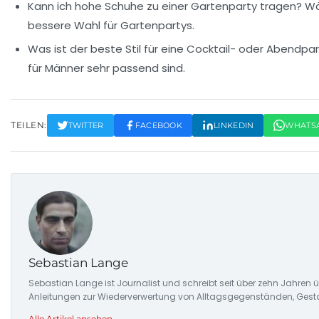
Kann ich hohe Schuhe zu einer Gartenparty tragen?
Wä
bessere Wahl für Gartenpartys.
Was ist der beste Stil für eine Cocktail- oder Abendpa
für Männer sehr passend sind.
TEILEN:
TWITTER
FACEBOOK
LINKEDIN
WHATS
Sebastian Lange
Sebastian Lange ist Journalist und schreibt seit über zehn Jahren
Anleitungen zur Wiederverwertung von Alltagsgegenständen, Gesta
Alle Artikel ansehen →