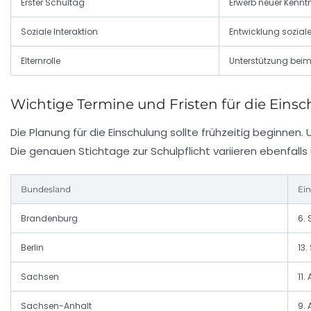
Erster Schultag
Erwerb neuer Kennt
Soziale Interaktion
Entwicklung soziale
Elternrolle
Unterstützung bei
Wichtige Termine und Fristen für die Eins
Die Planung für die Einschulung sollte frühzeitig beginnen
Die genauen Stichtage zur Schulpflicht variieren ebenfalls
Bundesland
Ei
Brandenburg
6.
Berlin
13
Sachsen
11.
Sachsen-Anhalt
9.